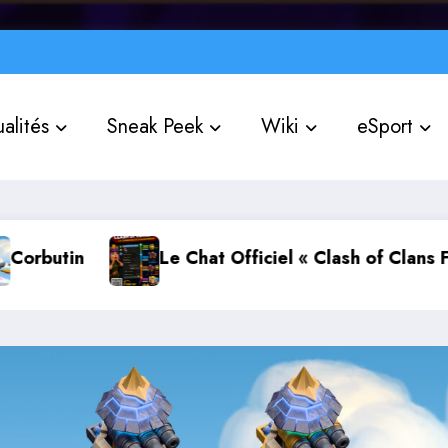
alités
Sneak Peek
Wiki
eSport
at Officiel « Clash of Clans FR » : rejoignez la co
Le Chat 