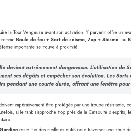
truire la Tour Vengeuse avant son activation. Y parvenir offre un 
ce comme
Boule de feu + Sort de séisme
,
Zap + Séisme
, ou
B
défense importante se trouve à proximité.
elle devient extrêmement dangereuse. L’utilisation de
S
ment ses dégâts et empêcher son évolution. Les
Sorts 
rs pendant une courte durée, offrant une fenêtre pour 
 doivent impérativement être protégés par une troupe résistante,
tefois, si le tank s’approche trop près de la Catapulte d’esprits, 
ntaire.
 Gardien
reste l’un des meilleurs outils pour traverser une zone 