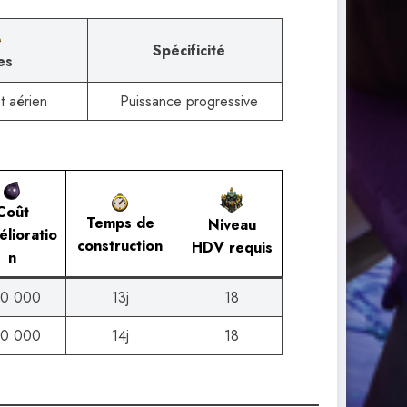
Spécificité
es
t aérien
Puissance progressive
Coût
Temps de
Niveau
élioratio
construction
HDV requis
n
0 000
13j
18
0 000
14j
18