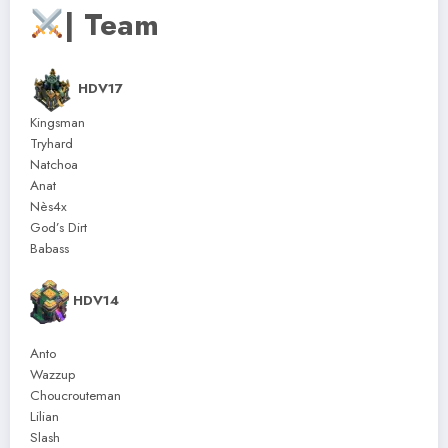
| Team
HDV17
Kingsman
Tryhard
Natchoa
Anat
Nès4x
God’s Dirt
Babass
HDV14
Anto
Wazzup
Choucrouteman
Lilian
Slash