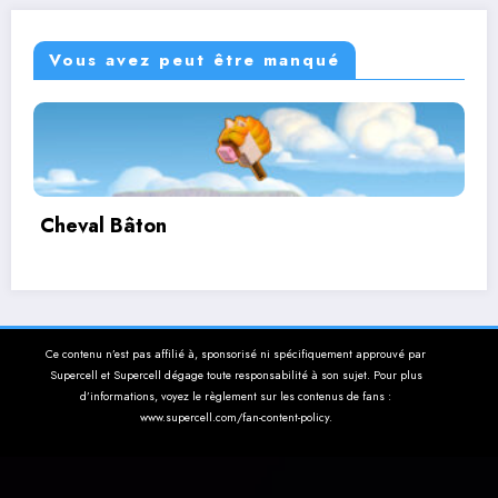
Vous avez peut être manqué
Corbutin
Ce contenu n’est pas affilié à, sponsorisé ni spécifiquement approuvé par
Supercell et Supercell dégage toute responsabilité à son sujet. Pour plus
d’informations, voyez le règlement sur les contenus de fans :
www.supercell.com/fan-content-policy.