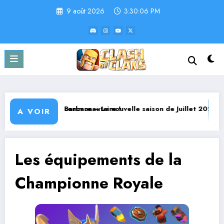
Aller
9 août 2026
3:30:06 PM
au
contenu
t communautaire !
 Barbare – La nouvelle saison de Juillet 2026
Cheval Bâton
A VOIR
Les équipements de la
Championne Royale