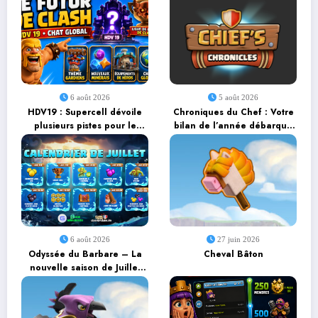
6 août 2026
5 août 2026
HDV19 : Supercell dévoile
Chroniques du Chef : Votre
plusieurs pistes pour le
bilan de l’année débarque
futur du jeu
avec un événement
communautaire !
6 août 2026
27 juin 2026
Odyssée du Barbare – La
Cheval Bâton
nouvelle saison de Juillet
2026