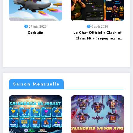
27 juin 2026
6 août 2026
Corbutin
Le Chat Officiel « Clash of
Clans FR » : rejoignez la
communauté et débloquez
des récompenses !
Saison Mensuelle