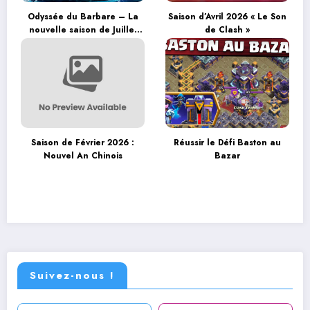
Odyssée du Barbare – La
Saison d’Avril 2026 « Le Son
nouvelle saison de Juillet
de Clash »
2026
Saison de Février 2026 :
Réussir le Défi Baston au
Nouvel An Chinois
Bazar
Suivez-nous !