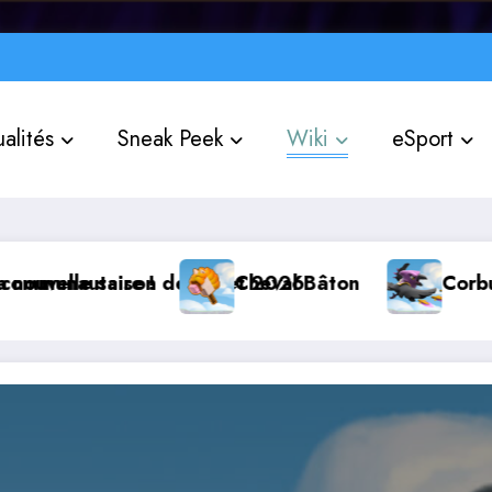
alités
Sneak Peek
Wiki
eSport
e Juillet 2026
Cheval Bâton
Corbutin
Le Cha