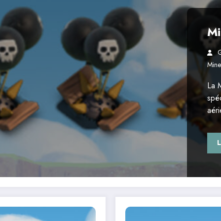
Mi
G
Mine
La 
spéc
aér
L