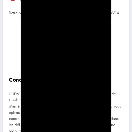
Retrouve sur Youtube, la playlist des compos suggérées en HDV14.
Conclusion
L’HDV 14 est un tremplin essentiel vers les niveaux supérieurs de
Clash of Clans. En adoptant cette approche stratégique
d’amélioration axée sur la valeur et la préparation à l’HDV 15, vous
optimiserez chaque goutte d’élixir et chaque seconde de
construction. Maîtrisez vos Héros, vos Familiers, et investissez dans
les défenses clés pour transformer votre village en une machine
redoutable !