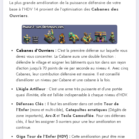
La plus grande amélioration de la puissance défensive de votre
base à l’HDV 14 provient de l’optimisation des
Cabanes des
Ouvriers
.
Cabanes d’Ouvriers
:
C’est la première défense sur laquelle vous
devez vous concentrer. La Cabane aura une double fonction :
défendre le village et soigner les bâtiments quis ton dans son rayon
d’action jusqu’à 70 points de vie par seconde au niveau 4. Avec cinq
Cabanes, leur contribution défensive est massive. Il est conseillé
d’améliorer un niveau par Cabane et une cabane à la fois.
L’Aigle Artilleur
: C’est une arme très puissante et d’une portée
quasi illimitée, elle est l’alliée indispensable à chaque niveau d’HDV.
Défenses Clés :
Il faut les améliorer dans cet ordre
Tour de
l’Enfer
(mono et multi-cible),
Catapultes erratiques
(Dégâts de
zone importants),
Arc-X
et
Tesla Camouflée
. Pour ces défenses
clés, il faut les assigner 5 ouvriers pour une leur amélioration en
continue.
Giga Tour de l’Enfer (HDV) :
Cette amélioration peut être mise