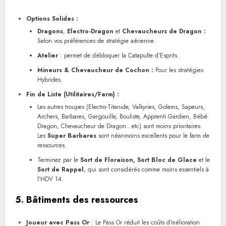
Options Solides :
Dragons
,
Electro-Dragon
et
Chevaucheurs de Dragon :
Selon vos préférences de stratégie aérienne.
Atelier
: permet de débloquer la Catapulte d’Esprits.
Mineurs & Chevaucheur de Cochon :
Pour les stratégies
Hybrides.
Fin de Liste (Utilitaires/Farm) :
Les autres troupes (Electro-Titanide, Valkyries, Golems, Sapeurs,
Archers, Barbares, Gargouille, Bouliste, Apprenti Gardien, Bébé
Dragon, Chevaucheur de Dragon…etc) sont moins prioritaires.
Les
Super Barbares
sont néanmoins excellents pour le farm de
ressources.
Terminez par le
Sort de Floraison, Sort Bloc de Glace
et le
Sort de Rappel
, qui sont considérés comme moins essentiels à
l’HDV 14.
5. Bâtiments des ressources
Joueur avec Pass Or
: Le Pass Or réduit les coûts d’mélioration