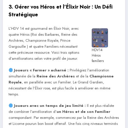
3. Gérer vos Héros et l’Élixir Noir : Un Défi
Stratégique
L’HDV 14 est gourmand en Élixir Noir, avec
quatre Héros (Roi des Barbares, Reine des
Archères, Championne Royale, Prince
Gargouille ) et quatre Familiers nécessitant
HDV14
cette précieuse ressource. Voici trois options
Héros
d’améliorations selon votre profil de joueur.
familiers
Joueurs « Farmer » acharné :
Privilégiez l’amélioration
simultanée de la
Reine des Archères
et de la
Championne
Royale
, en parallèle avec un Familier. Le Grand Gardien,
nécessitant de l’Élixir rose, est plus facile à améliorer en même
temps.
Joueurs avec un temps de jeu limité :
Il est plus réaliste
de combiner l’amélioration d’
un Héros et de son Familier
correspondant. Par exemple, commencez par la Reine des Archères
et Licorne pourun bon boost offensif. Une fois cinq niveaux terminés