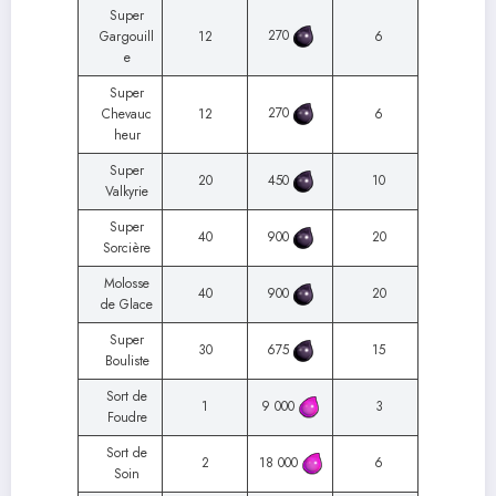
Super
270
Gargouill
12
6
e
Super
270
Chevauc
12
6
heur
Super
20
450
10
Valkyrie
Super
40
900
20
Sorcière
Molosse
40
900
20
de Glace
Super
30
675
15
Bouliste
Sort de
1
9 000
3
Foudre
Sort de
2
18 000
6
Soin