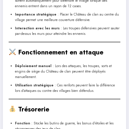
sortent automatiquement pour défendre le village lorsque des
ennemis entrent dans un rayon de 12 cases.
Importance stratégique
: Placer le Château de clan au centre du
village permet une meilleure couverture défensive.
Interaction avec les murs
: Les troupes défensives peuvent sauter
par-dessus les murs pour atteindre les ennemis.
Fonctionnement en attaque
Déploiement manuel
: Lors des attaques, les troupes, sorts et
engins de siège du Château de clan peuvent être déployés
manuellement.
Utilisation stratégique
: Ces renforts peuvent faire la différence
lors d’attaques ou contre des villages bien défendus.
Trésorerie
Fonction
: Stocke les butins de guerre, les bonus d’étoiles et les
récompenses des jeux de clan.