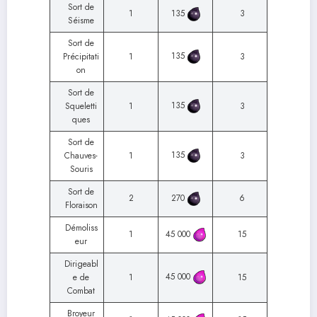
Sort de
1
135
3
Séisme
Sort de
135
Précipitati
1
3
on
Sort de
135
Squeletti
1
3
ques
Sort de
135
Chauves-
1
3
Souris
Sort de
2
270
6
Floraison
Démoliss
1
45 000
15
eur
Dirigeabl
45 000
e de
1
15
Combat
Broyeur