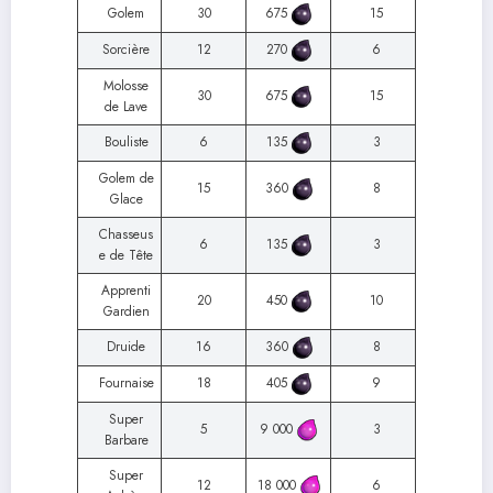
Golem
30
675
15
Sorcière
12
270
6
Molosse
30
675
15
de Lave
Bouliste
6
135
3
Golem de
15
360
8
Glace
Chasseus
6
135
3
e de Tête
Apprenti
20
450
10
Gardien
Druide
16
360
8
Fournaise
18
405
9
Super
5
9 000
3
Barbare
Super
12
18 000
6