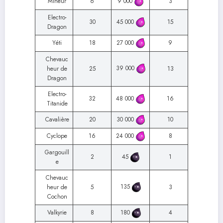
Mineur
6
9 000
3
Electro-
30
45 000
15
Dragon
Yéti
18
27 000
9
Chevauc
39 000
heur de
25
13
Dragon
Electro-
32
48 000
16
Titanide
Cavalière
20
30 000
10
Cyclope
16
24 000
8
Gargouill
2
45
1
e
Chevauc
135
heur de
5
3
Cochon
Valkyrie
8
180
4