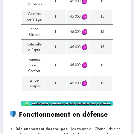
1
45 000
15
de Pierres
Caserne
1
45 000
15
de Siège
Lance-
1
45 000
15
Bûches
Catapulte
1
45 000
15
d’Esprit
Foreuse
45 000
de
1
15
Combat
Lance-
1
45 000
15
Troupes
Fonctionnement en défense
Déclenchement des troupes
: Les troupes du Château de clan