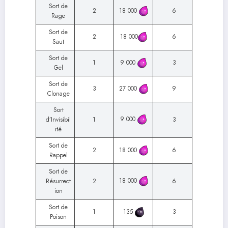
Sort de
2
18 000
6
Rage
Sort de
2
18 000
6
Saut
Sort de
1
9 000
3
Gel
Sort de
3
27 000
9
Clonage
Sort
9 000
d’Invisibil
1
3
ité
Sort de
2
18 000
6
Rappel
Sort de
18 000
Résurrect
2
6
ion
Sort de
1
135
3
Poison