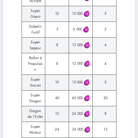
Achère
Super
10
15 000
5
Géant
Gobelin
3
6 000
2
Furtif
Super
8
12 000
4
Sapeur
Ballon à
12 000
Propulsio
8
4
n
Super
10
15 000
5
Sorcier
Super
40
60 000
20
Dragon
Dragon
15
24 000
8
de l’Enfer
Super
24
36 000
12
Mineur