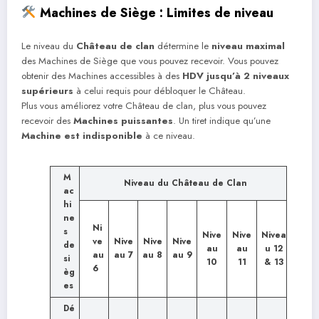
Machines de Siège : Limites de niveau
Le niveau du
Château de clan
détermine le
niveau maximal
des Machines de Siège que vous pouvez recevoir. Vous pouvez
obtenir des Machines accessibles à des
HDV jusqu’à 2 niveaux
supérieurs
à celui requis pour débloquer le Château.
Plus vous améliorez votre Château de clan, plus vous pouvez
recevoir des
Machines puissantes
. Un tiret indique qu’une
Machine est indisponible
à ce niveau.
M
Niveau du Château de Clan
ac
hi
ne
Ni
s
Nive
Nive
Nivea
ve
Nive
Nive
Nive
de
au
au
u 12
au
au 7
au 8
au 9
si
10
11
& 13
6
èg
es
Dé