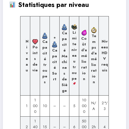
Statistiques par niveau
Li
Ca
Te
*
mi
Co
pa
N
Niv
Ca
m
te
ût
cit
i
eau
Po
pa
ps
niv
d’a
Ca
é
v
HD
int
cit
d’a
ea
mé
pa
Ma
e
V
s
é
mé
u
lio
cit
chi
a
req
de
tr
lio
tr
rat
é
ne
u
uis
vie
ou
rat
ou
io
So
s
pe
io
pe
n
rt
de
s
n
Siè
ge
1
10
N/
2*/
1
00
10
–
–
5
00
A
3
0
0
1
50
2
40
15
–
–
6
00
2h
4