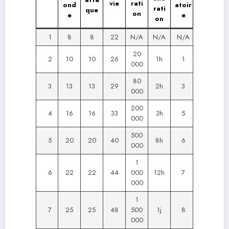
vie
rati
ond
atoir
rati
que
on
e
e
on
1
8
8
22
N/A
N/A
N/A
20
2
10
10
26
1h
1
000
80
3
13
13
29
2h
3
000
200
4
16
16
33
3h
5
000
500
5
20
20
40
8h
6
000
1
6
22
22
44
000
12h
7
000
1
7
25
25
48
500
1j
8
000