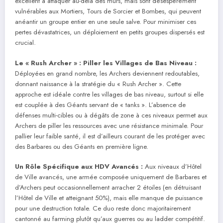
excellent à attaquer au-delà des murs, mais sont désespérément
vulnérables aux Mortiers, Tours de Sorcier et Bombes, qui peuvent
anéantir un groupe entier en une seule salve. Pour minimiser ces
pertes dévastatrices, un déploiement en petits groupes dispersés est
crucial.
Le « Rush Archer » : Piller les Villages de Bas Niveau :
Déployées en grand nombre, les Archers deviennent redoutables,
donnant naissance à la stratégie du « Rush Archer ». Cette
approche est idéale contre les villages de bas niveau, surtout si elle
est couplée à des Géants servant de « tanks ». L’absence de
défenses multi-cibles ou à dégâts de zone à ces niveaux permet aux
Archers de piller les ressources avec une résistance minimale. Pour
pallier leur faible santé, il est d’ailleurs courant de les protéger avec
des Barbares ou des Géants en première ligne.
Un Rôle Spécifique aux HDV Avancés :
Aux niveaux d’Hôtel
de Ville avancés, une armée composée uniquement de Barbares et
d’Archers peut occasionnellement arracher 2 étoiles (en détruisant
l’Hôtel de Ville et atteignant 50%), mais elle manque de puissance
pour une destruction totale. Ce duo reste donc majoritairement
cantonné au farming plutôt qu’aux guerres ou au ladder compétitif.