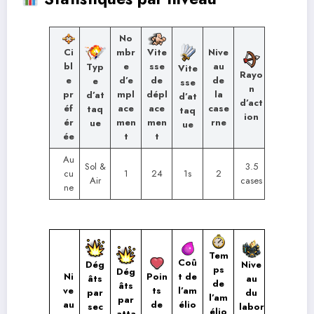
No
Ci
mbr
Nive
Vite
bl
e
au
sse
Typ
Vite
Rayo
e
d’e
de
de
e
sse
n
pr
mpl
la
dépl
d’at
d’at
d’act
éf
ace
case
ace
taq
taq
ion
ér
men
rne
men
ue
ue
ée
t
t
Au
Sol &
3.5
cu
1
24
1s
2
Air
cases
ne
Tem
Coû
Dég
Nive
ps
Dég
Ni
Poin
t de
âts
au
de
âts
ve
ts
l’am
par
du
l’am
par
au
de
élio
sec
labor
élio
atta