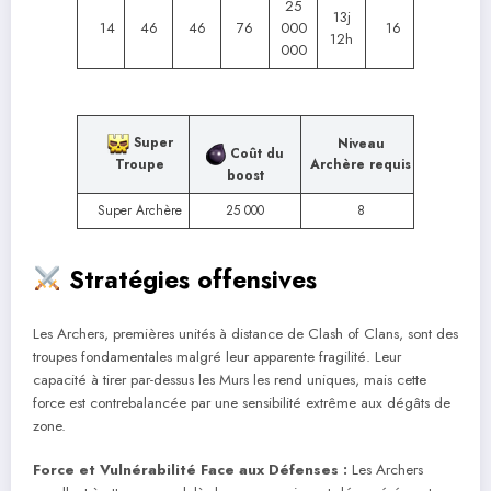
25
13j
14
46
46
76
000
16
12h
000
Super
Niveau
Coût du
Archère requis
Troupe
boost
Super Archère
25 000
8
Stratégies offensives
Les Archers, premières unités à distance de Clash of Clans, sont des
troupes fondamentales malgré leur apparente fragilité. Leur
capacité à tirer par-dessus les Murs les rend uniques, mais cette
force est contrebalancée par une sensibilité extrême aux dégâts de
zone.
Force et Vulnérabilité Face aux Défenses :
Les Archers