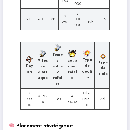
150
000
3
2
1j
21
160
128
000
15
250
12h
000
Temp
Type
Vites
s
coup
Type
de
Ray
se
entre
s par
de
dégâ
on
d’att
2
rafal
cible
ts
aque
rafal
e
es
7
Cible
0.192
4
cas
1.6s
uniqu
Sol
s
coups
es
e
Placement stratégique