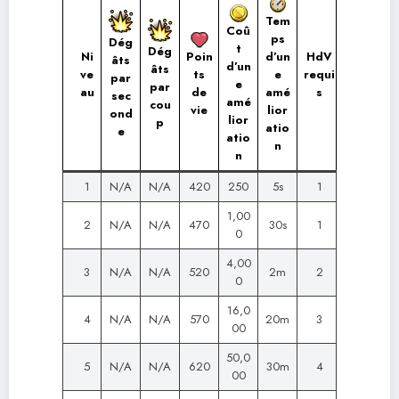
Tem
Coû
ps
Dég
t
Dég
Ni
HdV
Poin
d’un
âts
d’un
âts
ve
requi
ts
e
par
e
par
au
s
de
amé
sec
amé
cou
vie
lior
ond
lior
p
atio
e
atio
n
n
1
N/A
N/A
420
250
5s
1
1,00
2
N/A
N/A
470
30s
1
0
4,00
3
N/A
N/A
520
2m
2
0
16,0
4
N/A
N/A
570
20m
3
00
50,0
5
N/A
N/A
620
30m
4
00