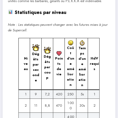
unités comme les barbares, géants ou P.E.K.K.A est indéniable.
Statistiques par niveau
Note : Les statistiques peuvent changer avec les futures mises à jour
de Supercell.
Coû
Tem
t
ps
Dég
Dég
Ni
HdV
Poin
d’un
d’un
âts
âts
ve
requi
ts
e
e
par
par
au
s
de
amé
amé
sec
cou
vie
lior
lior
ond
p
atio
atio
e
n
n
1
9
7,2
420
250
5s
1
1 00
2
11
8,8
470
30s
2
0
4 00