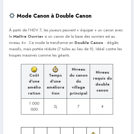
Mode Canon à Double Canon
À partir de l’HDV 7, les joueurs peuvent « équiper » un canon avec
le
Maître Ouvrier
si un canon de la base des ouvriers est au
niveau 4+. Ce mode le transforme en
Double Canon
: dégâts
massifs, mais portée réduite (7 tuiles au lieu de 9). Idéal contre les
troupes massives comme les géants.
Niveau
Niveau
du canon
Coût
Temps
requis du
du
d’une
d’une
double
village
amélio
améliora
canon
principal
ration
tion
1 000
2j
7
4
000