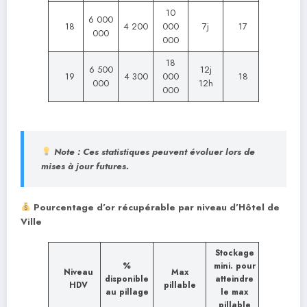
10
6 000
18
4 200
000
7j
17
000
000
18
6 500
12j
19
4 300
000
18
000
12h
000
Note : Ces statistiques peuvent évoluer lors de
mises à jour futures.
Pourcentage d’or récupérable par niveau d’Hôtel de
Ville
Stockage
%
mini. pour
Niveau
Max
disponible
atteindre
HDV
pillable
au pillage
le max
pillable