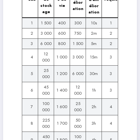
élior
stock
vie
élior
ation
age
ation
1
1 500
400
300
10s
1
2
3 000
600
750
2m
2
3
6 000
800
1 500
5m
2
12
4
1 000
3 000
15m
3
000
25
5
1 200
6 000
30m
3
000
45
12
6
1 400
1h
3
000
000
100
25
7
1 600
2h
4
000
000
225
50
8
1 700
3h
4
000
000
450
100
9
1 800
4h
5