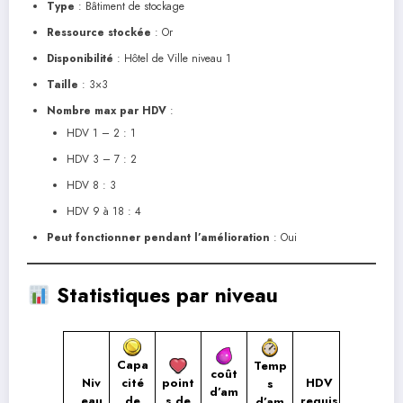
Type
: Bâtiment de stockage
Ressource stockée
: Or
Disponibilité
: Hôtel de Ville niveau 1
Taille
: 3×3
Nombre max par HDV
:
HDV 1 – 2 : 1
HDV 3 – 7 : 2
HDV 8 : 3
HDV 9 à 18 : 4
Peut fonctionner pendant l’amélioration
: Oui
Statistiques par niveau
Capa
Temp
coût
Niv
HDV
cité
point
s
d’am
eau
requis
de
s de
d’am