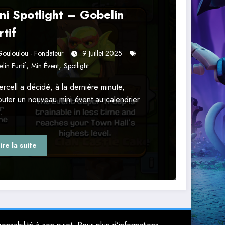
ni Spotlight – Gobelin
rtif
ouloulou - Fondateur
9 Juillet 2025
,
,
lin Furtif
Min Évent
Spotlight
rcell a décidé, à la dernière minute,
outer un nouveau mini évent au calendrier
…
ire la suite