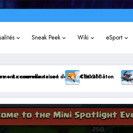
alités
Sneak Peek
Wiki
eSport
mmunautaire !
uvelle saison de Juillet 2026
Cheval Bâton
Corbuti