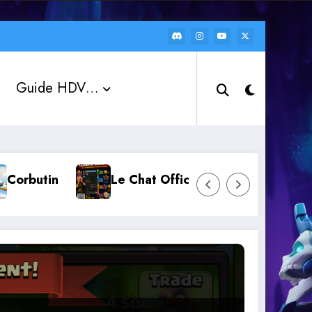
Guide HDV…
n
Le Chat Officiel « Clash of Clans FR » : r