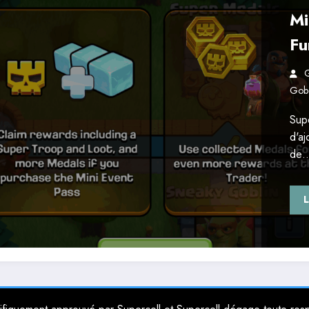
Mi
Fu
G
Gobe
Supe
d'aj
de
L