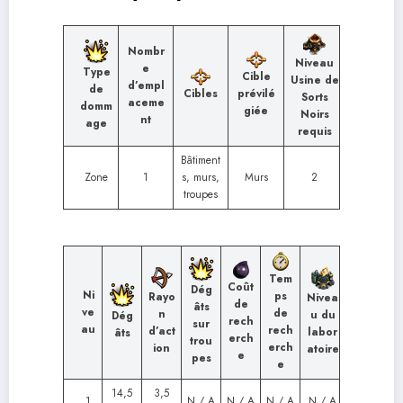
Nombr
Niveau
e
Type
Cible
Usine de
d’empl
de
Cibles
prévilé
Sorts
aceme
domm
giée
Noirs
nt
age
requis
Bâtiment
Zone
1
s, murs,
Murs
2
troupes
Tem
Coût
Dég
Ni
ps
Rayo
Nivea
de
âts
ve
de
n
u du
Dég
rech
sur
au
rech
d’act
labor
âts
erch
trou
erch
ion
atoire
e
pes
e
14,5
3,5
1
N / A
N / A
N / A
N / A