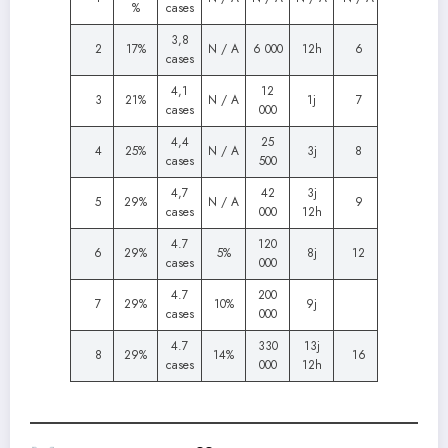
%
cases
3,8
2
17%
N / A
6 000
12h
6
cases
4,1
12
3
21%
N / A
1j
7
cases
000
4,4
25
4
25%
N / A
3j
8
cases
500
4,7
42
3j
5
29%
N / A
9
cases
000
12h
4.7
120
6
29%
5%
8j
12
cases
000
4.7
200
7
29%
10%
9j
cases
000
4.7
330
13j
8
29%
14%
16
cases
000
12h