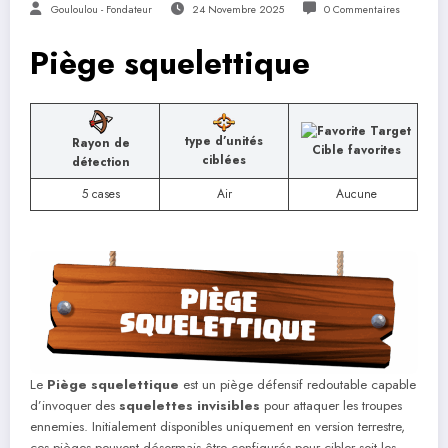
Gouloulou - Fondateur
24 Novembre 2025
0 Commentaires
Piège squelettique
type d’unités
Rayon de
Cible favorites
ciblées
détection
5 cases
Air
Aucune
Le
Piège squelettique
est un piège défensif redoutable capable
d’invoquer des
squelettes invisibles
pour attaquer les troupes
ennemies. Initialement disponibles uniquement en version terrestre,
ces pièges peuvent désormais être configurés pour cibler soit les