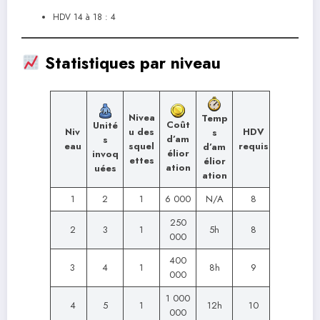
HDV 14 à 18 : 4
Statistiques par niveau
Nivea
Temp
Coût
Unité
Niv
u des
HDV
s
d’am
s
eau
squel
requis
d’am
élior
invoq
ettes
élior
ation
uées
ation
1
2
1
6 000
N/A
8
250
2
3
1
5h
8
000
400
3
4
1
8h
9
000
1 000
4
5
1
12h
10
000