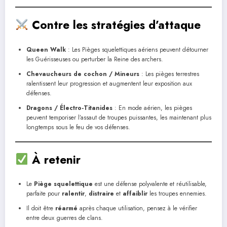
Contre les stratégies d’attaque
Queen Walk
: Les Pièges squelettiques aériens peuvent détourner
les Guérisseuses ou perturber la Reine des archers.
Chevaucheurs de cochon / Mineurs
: Les pièges terrestres
ralentissent leur progression et augmentent leur exposition aux
défenses.
Dragons / Électro-Titanides
: En mode aérien, les pièges
peuvent temporiser l’assaut de troupes puissantes, les maintenant plus
longtemps sous le feu de vos défenses.
À retenir
Le
Piège squelettique
est une défense polyvalente et réutilisable,
parfaite pour
ralentir
,
distraire
et
affaiblir
les troupes ennemies.
Il doit être
réarmé
après chaque utilisation, pensez à le vérifier
entre deux guerres de clans.