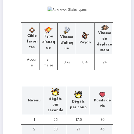
Statistiques
Vitesse
Cible
Type
Vitesse
de
favori
d’attaq
Rayon
d’attaq
déplace
tes
ue
ue
ment
Aucun
en
0.7s
0.4
24
e
mêlée
dégâts
Niveau
Points de
Dégâts
par
vie
par coup
seconde
1
25
17,5
30
2
30
21
45