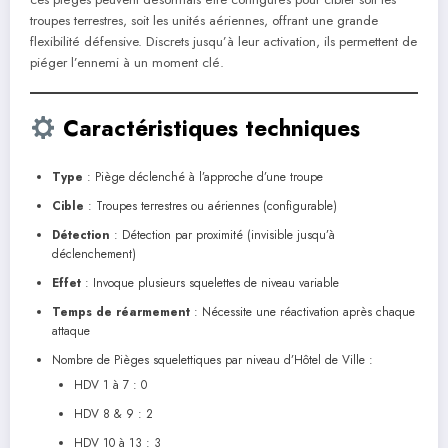
troupes terrestres, soit les unités aériennes, offrant une grande
flexibilité défensive. Discrets jusqu’à leur activation, ils permettent de
piéger l’ennemi à un moment clé.
Caractéristiques techniques
Type
: Piège déclenché à l’approche d’une troupe
Cible
: Troupes terrestres ou aériennes (configurable)
Détection
: Détection par proximité (invisible jusqu’à
déclenchement)
Effet
: Invoque plusieurs squelettes de niveau variable
Temps de réarmement
: Nécessite une réactivation après chaque
attaque
Nombre de Pièges squelettiques par niveau d’Hôtel de Ville :
HDV 1 à 7 : 0
HDV 8 & 9 : 2
HDV 10 à 13 : 3