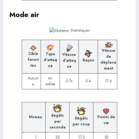
Mode air
Statistiques
Vitesse
Cible
Type
Vitesse
de
favori
d’attaq
Rayon
d’attaq
déplace
tes
ue
ue
ment
Aucun
en
0.7s
0.4
17.6
e
mêlée
dégâts
Niveau
Points de
Dégâts
par
vie
par coup
seconde
1
25
17,5
30