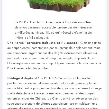
La P.E.K.K.A est la dixième troupe à Élixir déverrouillée
dans vos casernes, accessible lorsque ces dernières sont
améliorées au niveau 10, ce qui nécessite d’avoir atteint
l’Hôtel de Ville niveau 8.
Une Force Terrestre Robuste et Puissante :
C’est une unité
au corps-à-corps, caractérisée par sa lenteur de déplacement, mais
qui compense largement par des dégâts extrêmement élevés sur
une seule cible et une quantité impressionnante de points de vie.
Elle attaque en assénant un coup d’épée puissant à la structure ou à
l’unité terrestre la plus proche.
Ciblage Adaptatif :
La P.E.K.K.A n’a pas de cible prioritaire
prédéfinie lors de son attaque initiale ; elle se dirigera simplement
vers le bâtiment le plus proche. Toutefois, son comportement change
si elle détecte la présence de menaces directes : si des troupes
ennemies issues du Château de Clan, des Héros adverses ou des
squelettes provenant de pièges apparaissent (soit en subissant une
attaque elle-même, soit par proximité avec une autre troupe alliée