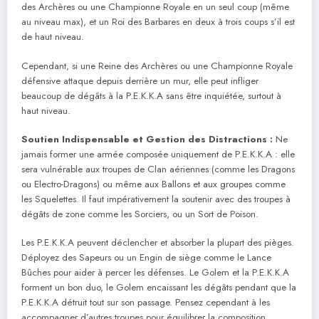
des Archères ou une Championne Royale en un seul coup (même
au niveau max), et un Roi des Barbares en deux à trois coups s’il est
de haut niveau.
Cependant, si une Reine des Archères ou une Championne Royale
défensive attaque depuis derrière un mur, elle peut infliger
beaucoup de dégâts à la P.E.K.K.A sans être inquiétée, surtout à
haut niveau.
Soutien Indispensable et Gestion des Distractions :
Ne
jamais former une armée composée uniquement de P.E.K.K.A : elle
sera vulnérable aux troupes de Clan aériennes (comme les Dragons
ou Electro-Dragons) ou même aux Ballons et aux groupes comme
les Squelettes. Il faut impérativement la soutenir avec des troupes à
dégâts de zone comme les Sorciers, ou un Sort de Poison.
Les P.E.K.K.A peuvent déclencher et absorber la plupart des pièges.
Déployez des Sapeurs ou un Engin de siège comme le Lance
Bûches pour aider à percer les défenses. Le Golem et la P.E.K.K.A
forment un bon duo, le Golem encaissant les dégâts pendant que la
P.E.K.K.A détruit tout sur son passage. Pensez cependant à les
accompagner d’autres troupes pour équilibrer la composition.