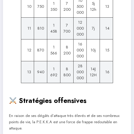
10
1
7
5j
10
750
500
13
350
200
12h
000
12
1
7
11
810
000
7j
14
458
700
000
16
1
8
12
870
000
10j
15
566
200
000
28
1
8
14J
13
940
000
16
692
800
12H
000
Stratégies offensives
En raison de ses dégâts d’attaque très élevés et de ses nombreux
points de vie, la P.E.K.K.A est une force de frappe redoutable en
attaque.