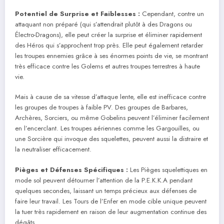
Potentiel de Surprise et Faiblesses :
Cependant, contre un
attaquant non préparé (qui s’attendrait plutôt à des Dragons ou
Électro-Dragons), elle peut créer la surprise et éliminer rapidement
des Héros qui s’approchent trop près. Elle peut également retarder
les troupes ennemies grâce à ses énormes points de vie, se montrant
très efficace contre les Golems et autres troupes terrestres à haute
vie.
Mais à cause de sa vitesse d’attaque lente, elle est inefficace contre
les groupes de troupes à faible PV. Des groupes de Barbares,
Archères, Sorciers, ou même Gobelins peuvent l’éliminer facilement
en l’encerclant. Les troupes aériennes comme les Gargouilles, ou
une Sorcière qui invoque des squelettes, peuvent aussi la distraire et
la neutraliser efficacement.
Pièges et Défenses Spécifiques :
Les Pièges squelettiques en
mode sol peuvent détourner l’attention de la P.E.K.K.A pendant
quelques secondes, laissant un temps précieux aux défenses de
faire leur travail. Les Tours de l’Enfer en mode cible unique peuvent
la tuer très rapidement en raison de leur augmentation continue des
dégâts.