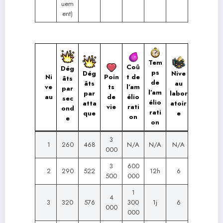
uem
ent)
Tem
Coû
Dég
ps
Dég
Nive
Ni
Poin
t de
âts
de
âts
au
ve
ts
l’am
par
l’am
par
labor
au
de
élio
sec
élio
atta
atoir
vie
rati
ond
rati
que
e
on
e
on
3
1
260
468
N/A
N/A
N/A
000
3
600
2
290
522
12h
6
500
000
1
4
3
320
576
300
1j
6
000
000