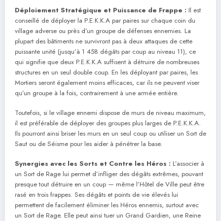
Déploiement Stratégique et Puissance de Frappe :
Il est
conseillé de déployer la P.E.K.K.A par paires sur chaque coin du
village adverse ou près d’un groupe de défenses ennemies. La
plupart des bâtiments ne survivront pas à deux attaques de cette
puissante unité (jusqu’à 1 458 dégâts par coup au niveau 11), ce
qui signifie que deux P.E.K.K.A suffisent à détruire de nombreuses
structures en un seul double coup. En les déployant par paires, les
Mortiers seront également moins efficaces, car ils ne peuvent viser
qu’un groupe à la fois, contrairement à une armée entière.
Toutefois, si le village ennemi dispose de murs de niveau maximum,
il est préférable de déployer des groupes plus larges de P.E.K.K.A.
Ils pourront ainsi briser les murs en un seul coup ou utiliser un Sort de
Saut ou de Séisme pour les aider à pénétrer la base.
Synergies avec les Sorts et Contre les Héros :
L’associer à
un Sort de Rage lui permet d’infliger des dégâts extrêmes, pouvant
presque tout détruire en un coup — même l’Hôtel de Ville peut être
rasé en trois frappes. Ses dégâts et points de vie élevés lui
permettent de facilement éliminer les Héros ennemis, surtout avec
un Sort de Rage. Elle peut ainsi tuer un Grand Gardien, une Reine