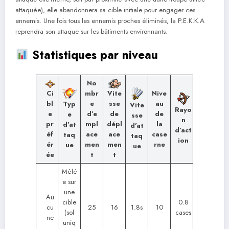
attaquée), elle abandonnera sa cible initiale pour engager ces
ennemis. Une fois tous les ennemis proches éliminés, la P.E.K.K.A
reprendra son attaque sur les bâtiments environnants.
Statistiques par niveau
No
Ci
mbr
Nive
Vite
bl
e
au
sse
Typ
Vite
Rayo
e
d’e
de
de
e
sse
n
pr
mpl
la
dépl
d’at
d’at
d’act
éf
ace
case
ace
taq
taq
ion
ér
men
rne
men
ue
ue
ée
t
t
Mêlé
e sur
une
Au
cible
0.8
cu
25
16
1.8s
10
(sol
cases
ne
uniq