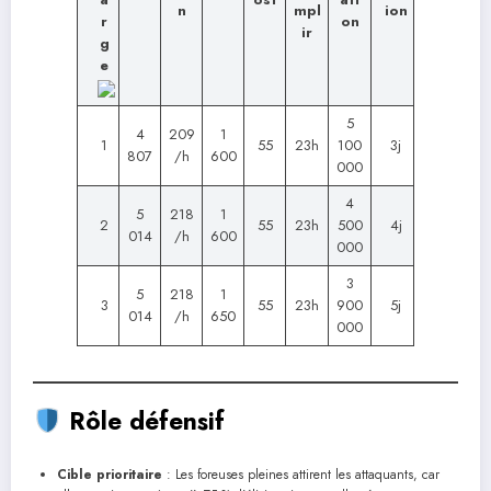
n
mpl
ion
r
on
ir
g
e
5
4
209
1
1
55
23h
100
3j
807
/h
600
000
4
5
218
1
2
55
23h
500
4j
014
/h
600
000
3
5
218
1
3
55
23h
900
5j
014
/h
650
000
Rôle défensif
Cible prioritaire
: Les foreuses pleines attirent les attaquants, car