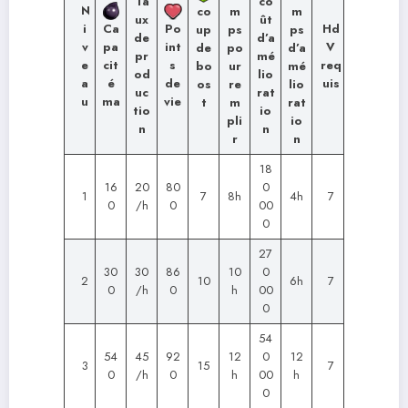
Ta
co
N
co
m
m
ux
ût
i
Hd
Ca
Po
up
ps
ps
de
d’a
v
V
pa
int
de
po
d’a
pr
mé
e
req
cit
s
bo
ur
mé
od
lio
a
uis
é
de
os
re
lio
uc
rat
u
ma
vie
t
m
rat
tio
io
pli
io
n
n
r
n
18
16
20
80
0
1
7
8h
4h
7
0
/h
0
00
0
27
30
30
86
10
0
2
10
6h
7
0
/h
0
h
00
0
54
54
45
92
12
0
12
3
15
7
0
/h
0
h
00
h
0