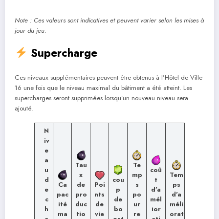
Note : Ces valeurs sont indicatives et peuvent varier selon les mises à
jour du jeu.
Supercharge
Ces niveaux supplémentaires peuvent être obtenus à l’Hôtel de Ville
16 une fois que le niveau maximal du bâtiment a été atteint. Les
supercharges seront supprimées lorsqu’un nouveau niveau sera
ajouté.
N
iv
e
a
Tau
Te
u
coû
x
mp
Tem
d
t
cou
Ca
de
Poi
s
ps
e
d’a
p
pac
pro
nts
po
d’a
c
mél
de
ité
duc
de
ur
méli
h
ior
bo
ma
tio
vie
re
orat
a
ati
ost