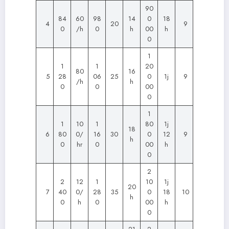
90
84
60
98
14
0
18
4
20
9
0
/h
0
h
00
h
0
1
1
1
20
80
16
5
28
06
25
0
1j
9
/h
h
0
0
00
0
1
1
10
1
80
1j
18
6
80
0/
16
30
0
12
9
h
0
hr
0
00
h
0
2
2
12
1
10
1j
20
7
40
0/
28
35
0
18
10
h
0
h
0
00
h
0