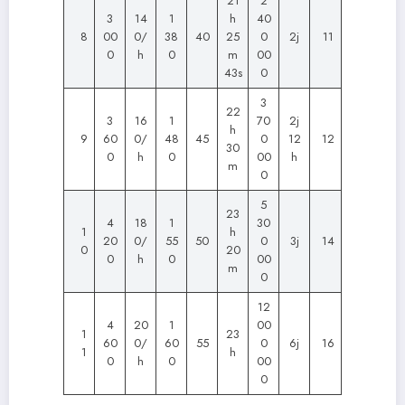
21
2
3
14
1
h
40
8
00
0/
38
40
25
0
2j
11
0
h
0
m
00
43s
0
3
22
3
16
1
70
2j
h
9
60
0/
48
45
0
12
12
30
0
h
0
00
h
m
0
5
23
4
18
1
30
1
h
20
0/
55
50
0
3j
14
0
20
0
h
0
00
m
0
12
4
20
1
00
1
23
60
0/
60
55
0
6j
16
1
h
0
h
0
00
0