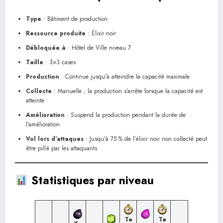
Type
: Bâtiment de production
Ressource produite
: Élixir noir
Débloquée à
: Hôtel de Ville niveau 7
Taille
: 3×3 cases
Production
: Continue jusqu’à atteindre la capacité maximale
Collecte
: Manuelle ; la production s’arrête lorsque la capacité est
atteinte
Amélioration
: Suspend la production pendant la durée de
l’amélioration
Vol lors d’attaques
: Jusqu’à 75 % de l’élixir noir non collecté peut
être pillé par les attaquants
Statistiques par niveau
Te
Te