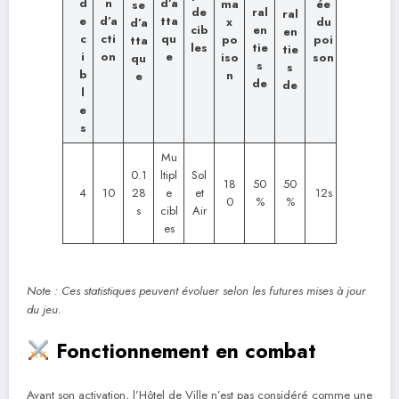
d
d’a
n
ée
ma
se
de
ral
ral
e
tta
d’a
du
x
d’a
cib
en
en
c
qu
cti
poi
po
tta
les
tie
tie
i
e
on
son
iso
qu
s
s
b
n
e
de
de
l
e
s
Mu
0.1
ltipl
Sol
18
50
50
4
10
28
e
et
12s
0
%
%
s
cibl
Air
es
Note : Ces statistiques peuvent évoluer selon les futures mises à jour
du jeu.
Fonctionnement en combat
Avant son activation, l’Hôtel de Ville n’est pas considéré comme une