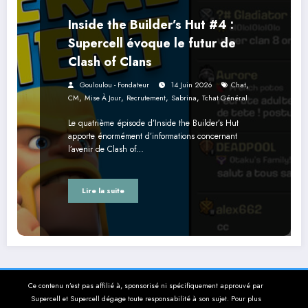
Inside the Builder’s Hut #4 :
Supercell évoque le futur de
Clash of Clans
,
Gouloulou - Fondateur
14 Juin 2026
Chat
,
,
,
,
CM
Mise À Jour
Recrutement
Sabrina
Tchat Général
Le quatrième épisode d’Inside the Builder’s Hut
apporte énormément d’informations concernant
l’avenir de Clash of…
Lire la suite
Ce contenu n’est pas affilié à, sponsorisé ni spécifiquement approuvé par
Supercell et Supercell dégage toute responsabilité à son sujet. Pour plus