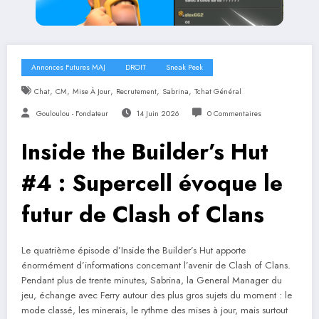
Annonces Futures MAJ
DROIT
Sneak Peek
,
,
,
,
,
Chat
CM
Mise À Jour
Recrutement
Sabrina
Tchat Général
Gouloulou - Fondateur
14 Juin 2026
0 Commentaires
Inside the Builder’s Hut
#4 : Supercell évoque le
futur de Clash of Clans
Le quatrième épisode d’Inside the Builder’s Hut apporte
énormément d’informations concernant l’avenir de Clash of Clans.
Pendant plus de trente minutes, Sabrina, la General Manager du
jeu, échange avec Ferry autour des plus gros sujets du moment : le
mode classé, les minerais, le rythme des mises à jour, mais surtout