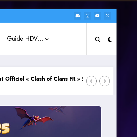
Guide HDV…
ans FR » : rejoignez la communauté et débloquez des
Le Chat Global fait son grand retou