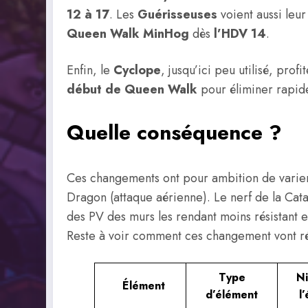
12 à 17
. Les
Guérisseuses
voient aussi leu
Queen Walk MinHog
dès
l’HDV 14
.
Enfin, le
Cyclope
, jusqu’ici peu utilisé, pro
début de Queen Walk
pour éliminer rapide
Quelle conséquence ?
Ces changements ont pour ambition de varier
Dragon (attaque aérienne). Le nerf de la Cat
des PV des murs les rendant moins résistant et
Reste à voir comment ces changement vont rée
Type
N
Élément
d’élément
l