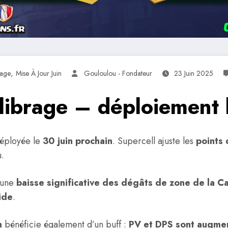
,
rage
Mise À Jour Juin
Gouloulou - Fondateur
23 Juin 2025
ilibrage – déploiement 
déployée le
30 juin prochain
. Supercell ajuste les
points 
u.
 une
baisse significative des dégâts de zone de la C
ide
.
n
bénéficie également d’un buff :
PV et DPS sont augme