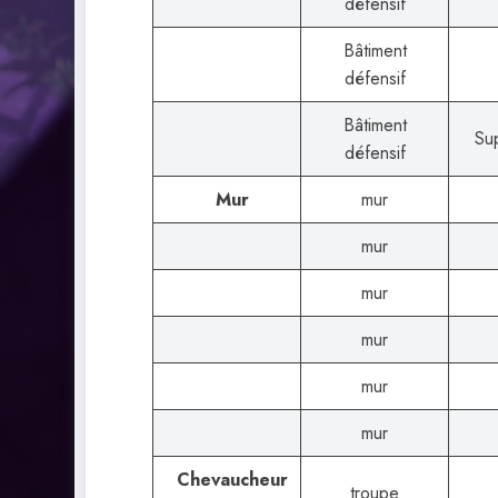
défensif
Bâtiment
défensif
Bâtiment
Su
défensif
Mur
mur
mur
mur
mur
mur
mur
Chevaucheur
troupe