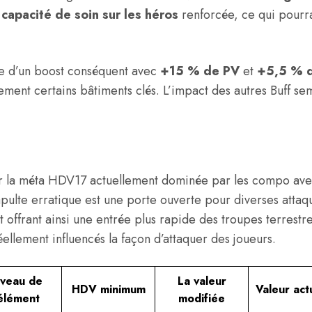
r
capacité de soin sur les héros
renforcée, ce qui pourr
fite d’un boost conséquent avec
+15 % de PV
et
+5,5 % 
ment certains bâtiments clés. L’impact des autres Buff se
 la méta HDV17 actuellement dominée par les compo avec 
apulte erratique est une porte ouverte pour diverses atta
 offrant ainsi une entrée plus rapide des troupes terrestre
llement influencés la façon d’attaquer des joueurs.
iveau de
La valeur
HDV minimum
Valeur act
’élément
modifiée