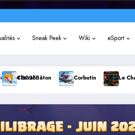
alités
Sneak Peek
Wiki
eSport
Corbutin
Le Chat Officiel « Clash of Cl