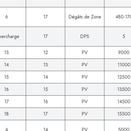
6
17
Dégâts de Zone
480-17
percharge
17
DPS
5
13
12
PV
9000
14
13
PV
11000
15
14
PV
12500
16
15
PV
13500
17
16
PV
14500
18
17
PV
15500
4
14
PV
5000