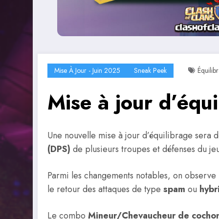
Mise À Jour - Juin 2025
Sneak Peek
Équilib
Mise à jour d’équ
Une nouvelle mise à jour d’équilibrage sera 
(DPS)
de plusieurs troupes et défenses du je
Parmi les changements notables, on observe
le retour des attaques de type
spam
ou
hybr
Le combo
Mineur/Chevaucheur de cocho