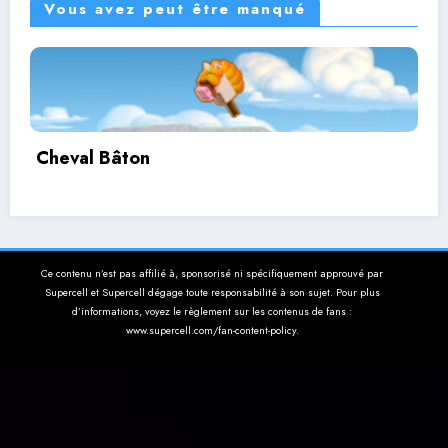
Vous avez peut être manqué
Corbutin
Ce contenu n’est pas affilié à, sponsorisé ni spécifiquement approuvé par
Supercell et Supercell dégage toute responsabilité à son sujet. Pour plus
d’informations, voyez le règlement sur les contenus de fans :
www.supercell.com/fan-content-policy.