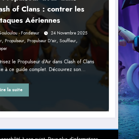
ash of Clans : contrer les
taques Aériennes
ouloulou - Fondateur
24 Novembre 2025
,
,
,
,
ir
Propulseur
Propulseur D'air
Souffleur
eper
risez le Propulseur d’Air dans Clash of Clans
ce à ce guide complet. Découvrez son…
ire la suite