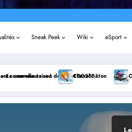
alités
Sneak Peek
Wiki
eSport
nautaire !
le saison de Juillet 2026
Cheval Bâton
Corbutin
Le