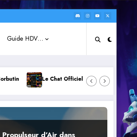
Guide HDV…
Le Chat Officiel « Clash of Clans FR » : rejoi
 Propulseur d’Air dans