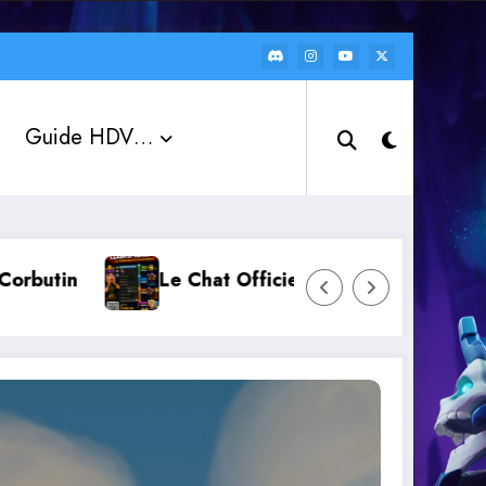
Guide HDV…
Le Chat Officiel « Clash of Clans FR » : r