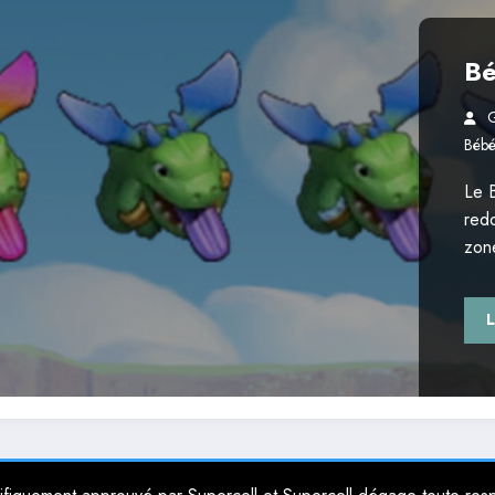
Bé
G
Béb
Le 
redo
zon
L