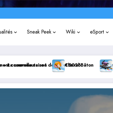
alités
Sneak Peek
Wiki
eSport
mmunautaire !
velle saison de Juillet 2026
Cheval Bâton
Corbutin