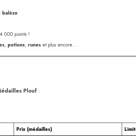
e balèze
14 000 points !
res
,
potions
,
runes
et plus encore…
édailles Plouf
:
Prix (médailles)
Limi