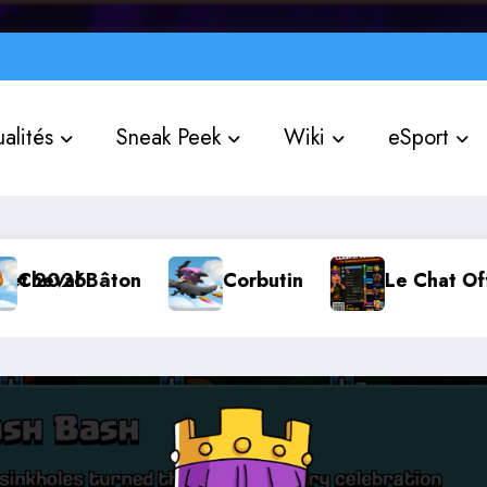
alités
Sneak Peek
Wiki
eSport
rbutin
Le Chat Officiel « Clash of Clans FR