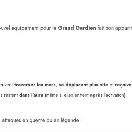
ouvel équipement pour le
Grand Gardien
fait son appari
euvent
traverser les murs
,
se déplacent plus vite
et
reçoive
les restent
dans l’aura
(même si elles entrent
après
l’activation).
s attaques en guerre ou en légende !