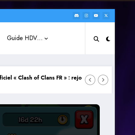
Guide HDV…
 » : rejoignez la communauté et débloquez des récomp
Le Chat Global fait son grand retour dans