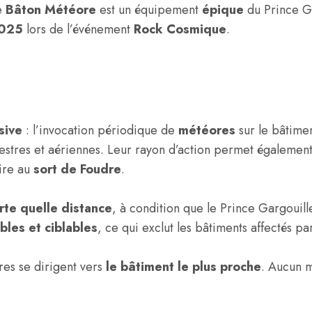
e
Bâton Météore
est un équipement
épique
du Prince Ga
025
lors de l’événement
Rock Cosmique
.
ssive
: l’invocation périodique de
météores
sur le bâtimen
restres et aériennes. Leur rayon d’action permet également
aire au
sort de Foudre
.
rte quelle distance
, à condition que le Prince Gargouill
ibles et ciblables
, ce qui exclut les bâtiments affectés par 
res se dirigent vers
le bâtiment le plus proche
. Aucun m