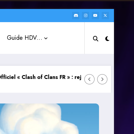
Guide HDV…
 FR » : rejoignez la communauté et débloquez des ré
Le Chat Global fait son grand retour 