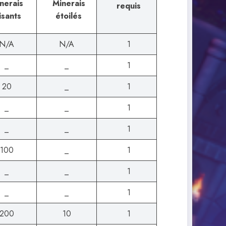
nerais
Minerais
requis
isants
étoilés
N/A
N/A
1
_
_
1
20
_
1
_
_
1
_
_
1
100
_
1
_
_
1
_
_
1
200
10
1