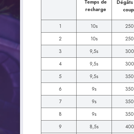
Temps de
Dégâts
recharge
coup
1
10s
250
2
10s
250
3
9,5s
300
4
9,5s
300
5
9,5s
350
6
9s
350
7
9s
350
8
9s
350
9
8,5s
400