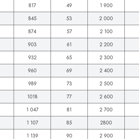
817
49
1 900
845
53
2 000
874
57
2 100
903
61
2 200
932
65
2 300
960
69
2 400
989
73
2 500
1018
77
2 600
1 047
81
2 700
1 107
85
2800
1 139
90
2 900