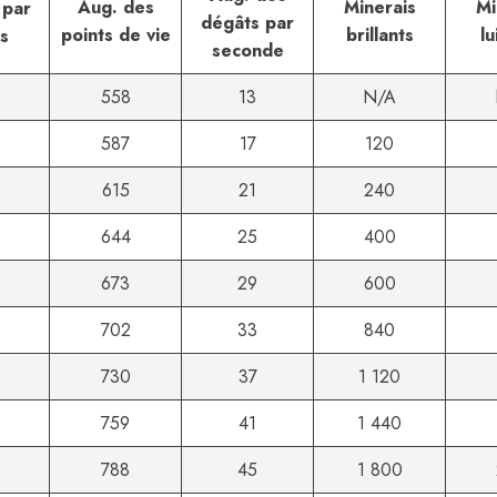
Aug. des
Minerais
Mi
 par
dégâts par
points de vie
brillants
lu
s
seconde
558
13
N/A
587
17
120
615
21
240
644
25
400
673
29
600
702
33
840
730
37
1 120
759
41
1 440
788
45
1 800