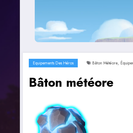
,
Equipements Des Héros
Bâton Météore
Équipe
Bâton météore