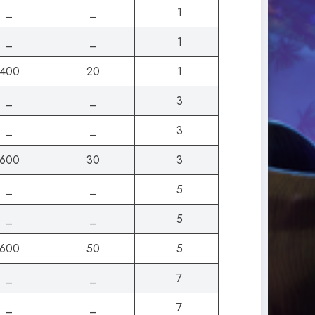
_
_
1
_
_
1
400
20
1
_
_
3
_
_
3
600
30
3
_
_
5
_
_
5
600
50
5
_
_
7
_
_
7