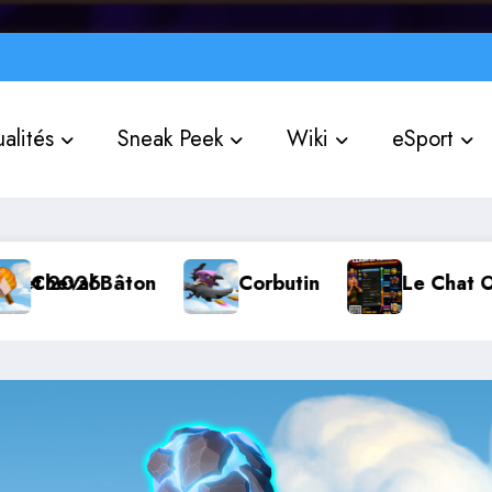
alités
Sneak Peek
Wiki
eSport
Corbutin
Le Chat Officiel « Clash of Clans