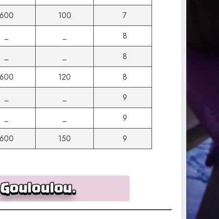
600
100
7
_
_
8
_
_
8
600
120
8
_
_
9
_
_
9
600
150
9