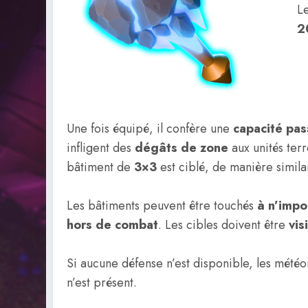
L
2
Une fois équipé, il confère une
capacité pa
infligent des
dégâts de zone
aux unités ter
bâtiment de
3×3
est ciblé, de manière simil
Les bâtiments peuvent être touchés
à n’impo
hors de combat
. Les cibles doivent être
vis
Si aucune défense n’est disponible, les météo
n’est présent.