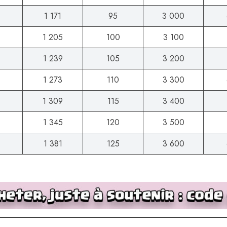
1 171
95
3 000
1 205
100
3 100
1 239
105
3 200
1 273
110
3 300
1 309
115
3 400
1 345
120
3 500
1 381
125
3 600