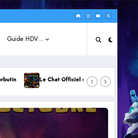
Guide HDV…
Le Chat Officiel « Clash of Clans FR » : rejoigne
L