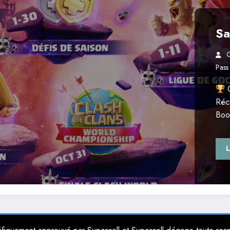
Sa
G
Pass
C
Réc
Boo
L