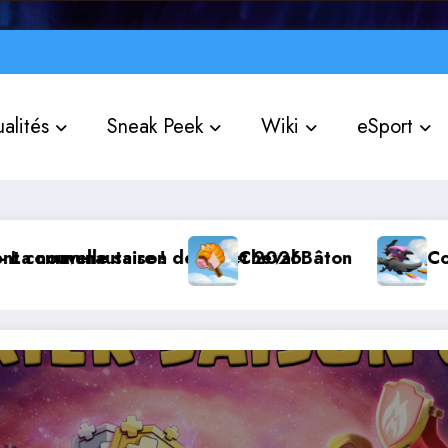
alités
Sneak Peek
Wiki
eSport
aire !
saison de Juillet 2026
Cheval Bâton
Corbutin